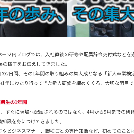
ージ内ブログでは、入社直後の研修や配属辞令交付式などを通し
成長の様子をお伝えしてきました。
9日の2日間、その1年間の取り組みの集大成となる「新人卒業検
約1年にわたり行ってきた新人研修を締めくくる、大切な節目で
0期生の1年間
後、すぐに現場へ配属されるのではなく、4月から9月までの研
務知識を身につけてきました。
方やビジネスマナー、職種ごとの専門知識など、初めてのこと