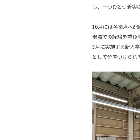
も、一つひとつ着実
10月には各拠点へ
現場での経験を重ね
3月に実施する新人
として位置づけられ