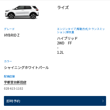
ライズ
グレード
エンジンタイプ
/駆動方式/
トランスミッ
ション
/排気量
HYBRID Z
ハイブリッド
2WD FF
-
1.2L
カラー
シャイニングホワイトパール
配備店舗
宇都宮台新田店
028-615-1102
即時予約