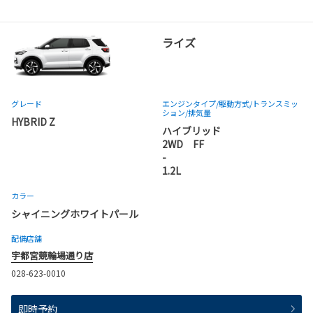
ライズ
グレード
エンジンタイプ
/駆動方式/
トランスミッ
ション
/排気量
HYBRID Z
ハイブリッド
2WD FF
-
1.2L
カラー
シャイニングホワイトパール
配備店舗
宇都宮競輪場通り店
028-623-0010
即時予約