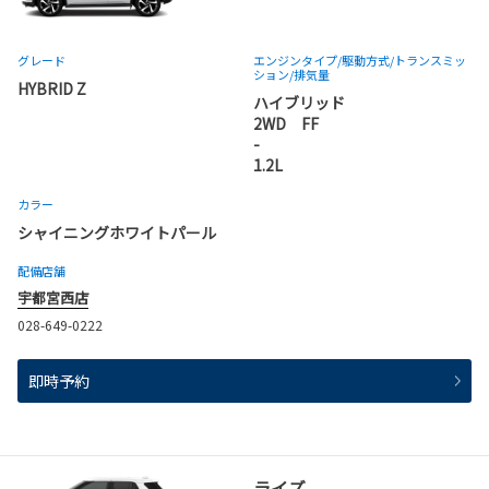
グレード
エンジンタイプ
/駆動方式/
トランスミッ
ション
/排気量
HYBRID Z
ハイブリッド
2WD FF
-
1.2L
カラー
シャイニングホワイトパール
配備店舗
宇都宮西店
028-649-0222
即時予約
ライズ