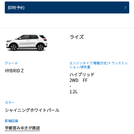
即時予約
ライズ
グレード
エンジンタイプ
/駆動方式/
トランスミッ
ション
/排気量
HYBRID Z
ハイブリッド
2WD FF
-
1.2L
カラー
シャイニングホワイトパール
配備店舗
宇都宮みゆきが原店