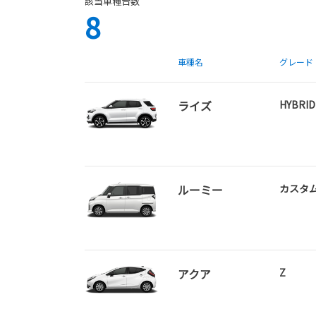
該当車種台数
8
車種名
グレード
ライズ
HYBRID
ルーミー
カスタ
アクア
Z