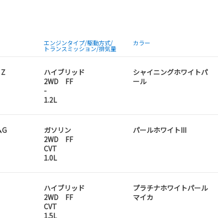
エンジンタイプ/駆動方式/
カラー
トランスミッション/排気量
 Z
ハイブリッド
シャイニングホワイトパ
2WD FF
ール
-
1.2L
ムG
ガソリン
パールホワイトIII
2WD FF
CVT
1.0L
ハイブリッド
プラチナホワイトパール
2WD FF
マイカ
CVT
1.5L