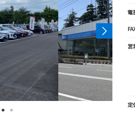
電
FA
営
定