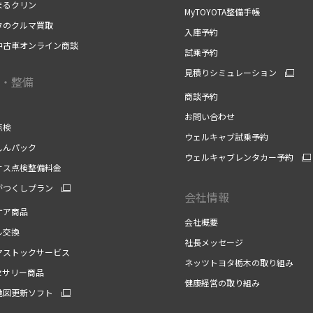
まるクリン
MyTOYOTA整備手帳
タのクルマ買取
入庫予約
中古車オンライン商談
試乗予約
見積りシミュレーション
・整備
商談予約
お問い合わせ
点検
ウェルキャブ試乗予約
しんパック
ウェルキャブレンタカー予約
サス点検整備料金
がつくしプラン
会社情報
ケア商品
会社概要
ル交換
社長メッセージ
ヤストックサービス
ネッツトヨタ栃木の取り組み
セサリー商品
健康経営の取り組み
地図更新ソフト