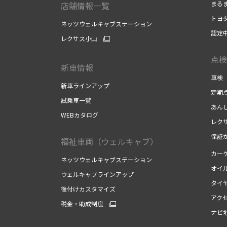
まる
店舗情報一覧
トヨ
ネッツウェルキャブステーション
認定
レクサス小山
点検
新車情報
車検
新車ラインアップ
定期
試乗車一覧
あん
WEBカタログ
レク
保証
福祉車両（ウェルキャブ）
カー
ネッツウェルキャブステーション
オイ
ウェルキャブラインアップ
タイ
後付けカスタマイズ
アク
税金・助成制度
ナビ