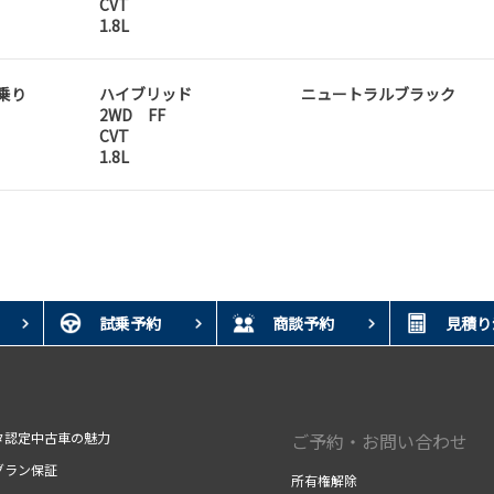
CVT
1.8L
人乗り
ハイブリッド
ニュートラルブラック
2WD FF
CVT
1.8L
試乗予約
商談予約
見積りｼ
タ認定中古車の魅力
ご予約・お問い合わせ
グラン保証
所有権解除