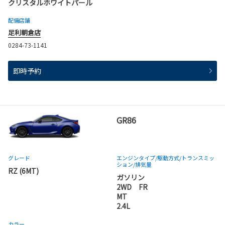
クリスタルホワイトパール
配備店舗
足利朝倉店
0284-73-1141
即時予約
GR86
グレード
エンジンタイプ
/駆動方式/
トランスミッ
ション
/排気量
RZ (6MT)
ガソリン
2WD FR
MT
2.4L
カラー