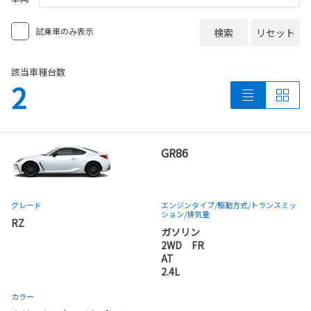
試乗車のみ表示
検索
リセット
該当車種台数
2
GR86
グレード
エンジンタイプ
/駆動方式/
トランスミッ
ション
/排気量
RZ
ガソリン
2WD FR
AT
2.4L
カラー