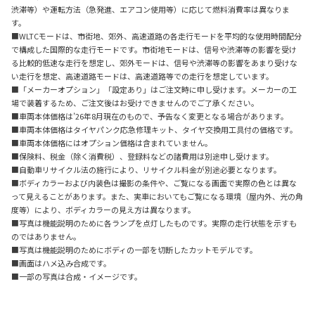
渋滞等）や運転方法（急発進、エアコン使用等）に応じて燃料消費率は異なりま
す。
■WLTCモードは、市街地、郊外、高速道路の各走行モードを平均的な使用時間配分
で構成した国際的な走行モードです。市街地モードは、信号や渋滞等の影響を受け
る比較的低速な走行を想定し、郊外モードは、信号や渋滞等の影響をあまり受けな
い走行を想定、高速道路モードは、高速道路等での走行を想定しています。
■「メーカーオプション」「設定あり」はご注文時に申し受けます。メーカーの工
場で装着するため、ご注文後はお受けできませんのでご了承ください。
■車両本体価格は’26年8月現在のもので、予告なく変更となる場合があります。
■車両本体価格はタイヤパンク応急修理キット、タイヤ交換用工具付の価格です。
■車両本体価格にはオプション価格は含まれていません。
■保険料、税金（除く消費税）、登録料などの諸費用は別途申し受けます。
■自動車リサイクル法の施行により、リサイクル料金が別途必要となります。
■ボディカラーおよび内装色は撮影の条件や、ご覧になる画面で実際の色とは異な
って見えることがあります。また、実車においてもご覧になる環境（屋内外、光の角
度等）により、ボディカラーの見え方は異なります。
■写真は機能説明のために各ランプを点灯したものです。実際の走行状態を示すも
のではありません。
■写真は機能説明のためにボディの一部を切断したカットモデルです。
■画面はハメ込み合成です。
■一部の写真は合成・イメージです。