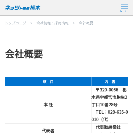
MENU
トップページ
会社情報・採用情報
会社概要
会社概要
項 目
内 容
〒320-0066 栃
木県宇都宮市駒生2
本 社
丁目10番28号
TEL：028-635-0
010（代）
代表取締役社
代表者