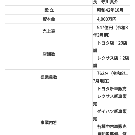
長 守川真介
設 立
昭和42年10月
資本金
4,000万円
547億円（令和8
売上高
年3月期）
トヨタ店：23店
舗
店舗数
レクサス店：2店
舗
762名（令和8年
従業員数
7月現在）
トヨタ新車販売
レクサス新車販
売
ダイハツ新車販
売
事業内容
各種中古車販売
自動車整備、修