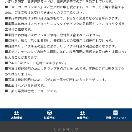
い走行を想定、高速道路モードは、高速道路等での走行を想定しています。
■「メーカーオプション」はご注文時に申し受けます。メーカーの工場で装着する
ため、ご注文後はお受けできませんのでご了承ください。
■車両本体価格は'24年9月現在のもので、予告なく変更となる場合があります。
■車両本体価格はスペアタイヤレス＆タイヤパンク応急修理キット、タイヤ交換用
工具付の価格です。
■車両本体価格にはオプション価格、取付費は含まれていません。
■保険料、税金（除く消費税）、登録料などの諸費用は別途申し受けます。
■自動車リサイクル法の施行により、リサイクル料金が別途必要となります。
■ボディカラーおよび内装色は撮影の条件、表示画面の関係で実際の色とは異なって
見えることがあります。
■ “SA Ⅲ” はグレード名称ではありません。
■写真は機能説明のために各ランプを点灯したものです。実際の走行状態を示すも
のではありません。
■写真は機能説明のためにボディの一部を切断したカットモデルです。
■画面はハメ込み合成です。
■一部の写真は合成・イメージです。
店舗情報
試乗予約
商談予約
見積りｼﾐｭﾚｰｼｮﾝ
サイトマップ