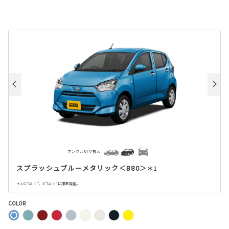
アングル切り替え
スプラッシュブルーメタリック＜B80＞
＊1
＊1. G“SA Ⅲ”、X“SA Ⅲ”に標準設定。
COLOR