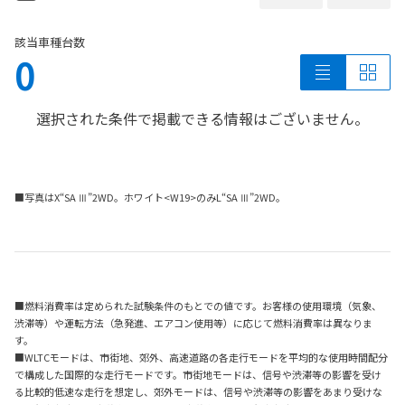
該当車種台数
0
選択された条件で掲載できる情報はございません。
■写真はX“SA Ⅲ”2WD。ホワイト<W19>のみL“SA Ⅲ”2WD。
■燃料消費率は定められた試験条件のもとでの値です。お客様の使用環境（気象、
渋滞等）や運転方法（急発進、エアコン使用等）に応じて燃料消費率は異なりま
す。
■WLTCモードは、市街地、郊外、高速道路の各走行モードを平均的な使用時間配分
で構成した国際的な走行モードです。市街地モードは、信号や渋滞等の影響を受け
る比較的低速な走行を想定し、郊外モードは、信号や渋滞等の影響をあまり受けな