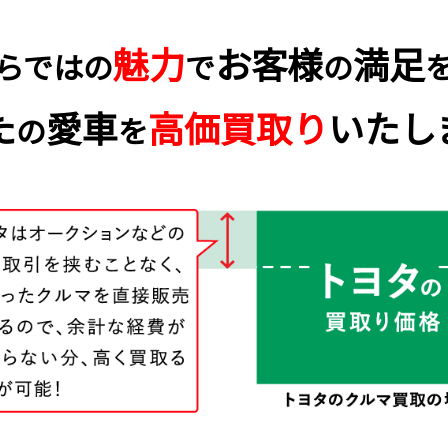
魅力
お客様
満足
らではの
で
の
た
愛車
高価買取り
いたし
の
を