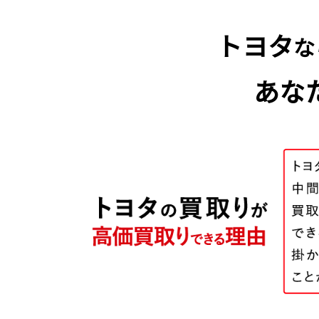
トヨタ
な
あな