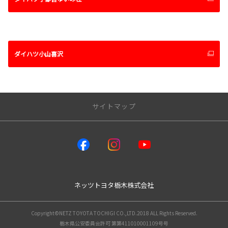
ダイハツ小山喜沢
サイトマップ
トップページ
店舗情報一覧
ネッツウェルキャブステーション
ネッツトヨタ栃木株式会社
レクサス小山
新車情報
Copyright©NETZ TOYOTA TOCHIGI CO.,LTD.2018 ALL Rights Reserved.
栃木県公安委員会許可 第第411010001109号号
新車ラインアップ