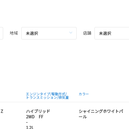
地域
店舗
未選択
未選択
エンジンタイプ/駆動方式/
カラー
トランスミッション/排気量
 Z
ハイブリッド
シャイニングホワイトパ
2WD FF
ール
-
1.2L