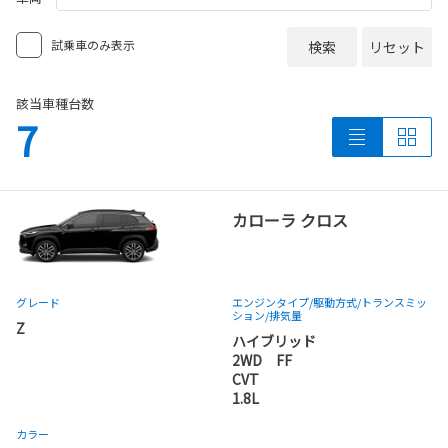
試乗車のみ表示
検索
リセット
該当車種台数
7
カローラ クロス
グレード
エンジンタイプ
/駆動方式/
トランスミッ
ション
/排気量
Z
ハイブリッド
2WD FF
CVT
1.8L
カラー