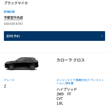
ブラックマイカ
配備店舗
宇都宮中央店
028-635-6767
即時予約
カローラ クロス
グレード
エンジンタイプ
/駆動方式/
トランスミッ
ション
/排気量
Z
ハイブリッド
2WD FF
CVT
1.8L