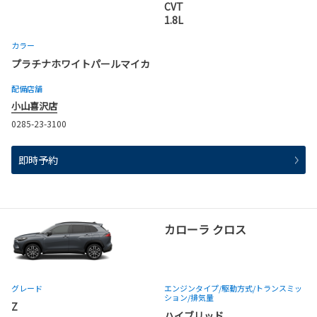
CVT
1.8L
カラー
プラチナホワイトパールマイカ
配備店舗
小山喜沢店
0285-23-3100
即時予約
カローラ クロス
グレード
エンジンタイプ
/駆動方式/
トランスミッ
ション
/排気量
Z
ハイブリッド