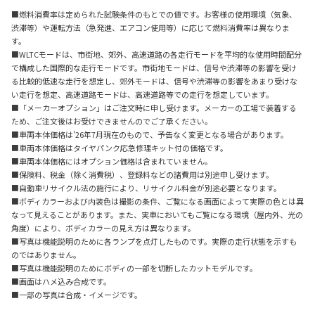
■燃料消費率は定められた試験条件のもとでの値です。お客様の使用環境（気象、
渋滞等）や運転方法（急発進、エアコン使用等）に応じて燃料消費率は異なりま
す。
■WLTCモードは、市街地、郊外、高速道路の各走行モードを平均的な使用時間配分
で構成した国際的な走行モードです。市街地モードは、信号や渋滞等の影響を受け
る比較的低速な走行を想定し、郊外モードは、信号や渋滞等の影響をあまり受けな
い走行を想定、高速道路モードは、高速道路等での走行を想定しています。
■「メーカーオプション」はご注文時に申し受けます。メーカーの工場で装着する
ため、ご注文後はお受けできませんのでご了承ください。
■車両本体価格は'26年7月現在のもので、予告なく変更となる場合があります。
■車両本体価格はタイヤパンク応急修理キット付の価格です。
■車両本体価格にはオプション価格は含まれていません。
■保険料、税金（除く消費税）、登録料などの諸費用は別途申し受けます。
■自動車リサイクル法の施行により、リサイクル料金が別途必要となります。
■ボディカラーおよび内装色は撮影の条件、ご覧になる画面によって実際の色とは異
なって見えることがあります。また、実車においてもご覧になる環境（屋内外、光の
角度）により、ボディカラーの見え方は異なります。
■写真は機能説明のために各ランプを点灯したものです。実際の走行状態を示すも
のではありません。
■写真は機能説明のためにボディの一部を切断したカットモデルです。
■画面はハメ込み合成です。
■一部の写真は合成・イメージです。