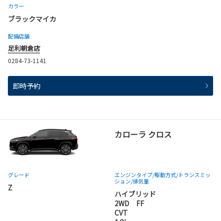
カラー
ブラックマイカ
配備店舗
足利朝倉店
0284-73-1141
即時予約
カローラ クロス
グレード
エンジンタイプ
/駆動方式/
トランスミッ
ション
/排気量
Z
ハイブリッド
2WD FF
CVT