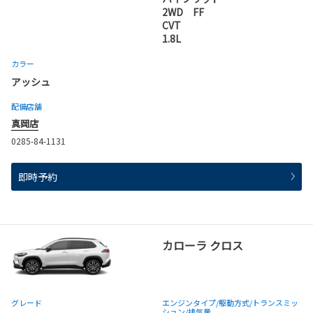
2WD FF
CVT
1.8L
カラー
アッシュ
配備店舗
真岡店
0285-84-1131
即時予約
カローラ クロス
グレード
エンジンタイプ
/駆動方式/
トランスミッ
ション
/排気量