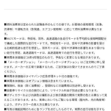
■燃料消費率は定められた試験条件のもとでの値です。お客様の使用環境（気象、
渋滞等）や運転方法（急発進、エアコン使用等）に応じて燃料消費率は異なりま
す。
■WLTCモードは、市街地、郊外、高速道路の各走行モードを平均的な使用時間配分
で構成した国際的な走行モードです。市街地モードは、信号や渋滞等の影響を受け
る比較的低速な走行を想定し、郊外モードは、信号や渋滞等の影響をあまり受けな
い走行を想定、高速道路モードは、高速道路等での走行を想定しています。
■車両本体価格は’26年4月現在のもので、予告なく変更となる場合があります。
■「メーカーオプション」「メーカーパッケージオプション」はご注文時に申し受
けます。メーカーの工場で装着するため、ご注文後はお受けできませんのでご了承
ください。
■車両本体価格はタイヤパンク応急修理キット付の価格です。
■車両本体価格にはオプション価格は含まれていません。
■保険料、税金（除く消費税）、登録料などの諸費用は別途申し受けます。
■自動車リサイクル法の施行により、リサイクル料金が別途必要となります。
■ボディカラーおよび内装色は撮影および表示画面の関係で実際の色とは異なって見
えることがあります。また、実車においてもご覧になる環境（屋内外、光の角度等）
により、ボディカラーの見え方は異なります。
■写真は機能説明のために各ランプを点灯したものです。実際の走行状態を示すも