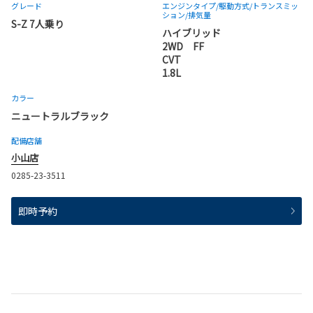
グレード
エンジンタイプ
/駆動方式/
トランスミッ
ション
/排気量
S-Z 7人乗り
ハイブリッド
2WD FF
CVT
1.8L
カラー
ニュートラルブラック
配備店舗
小山店
0285-23-3511
即時予約