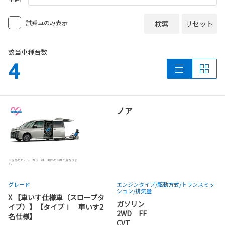
試乗車のみ表示
検索
リセット
該当車種台数
4
ノア
※写真のモデル、カラーは、実際の車両と異なりま
す。
グレード
エンジンタイプ
/駆動方式/
トランスミッ
ション
/排気量
X 【車いす仕様車（スロープタ
ガソリン
イプ）】【タイプⅠ 車いす2
2WD FF
名仕様】
CVT