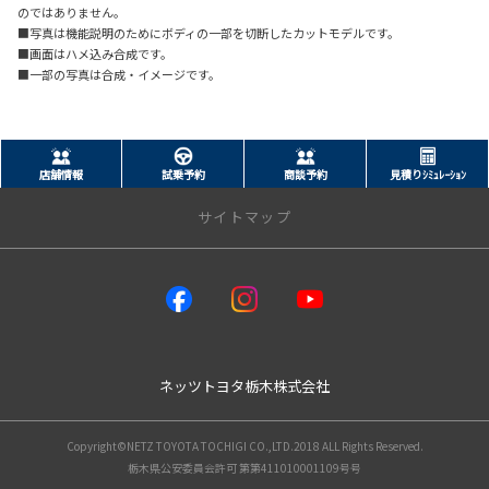
のではありません。
■写真は機能説明のためにボディの一部を切断したカットモデルです。
■画面はハメ込み合成です。
■一部の写真は合成・イメージです。
店舗情報
試乗予約
商談予約
見積りｼﾐｭﾚｰｼｮﾝ
サイトマップ
トップページ
店舗情報一覧
ネッツウェルキャブステーション
ネッツトヨタ栃木株式会社
レクサス小山
新車情報
Copyright©NETZ TOYOTA TOCHIGI CO.,LTD.2018 ALL Rights Reserved.
栃木県公安委員会許可 第第411010001109号号
新車ラインアップ