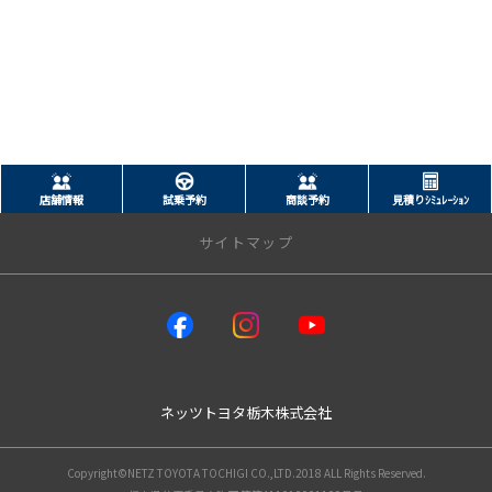
店舗情報
試乗予約
商談予約
見積りｼﾐｭﾚｰｼｮﾝ
サイトマップ
トップページ
店舗情報一覧
ネッツウェルキャブステーション
ネッツトヨタ栃木株式会社
レクサス小山
新車情報
Copyright©NETZ TOYOTA TOCHIGI CO.,LTD.2018 ALL Rights Reserved.