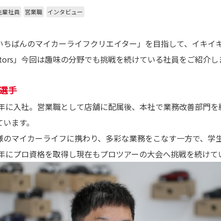
先輩社員
営業職
インタビュー
いちばんのマイカーライフクリエイター」を目指して、イキイ
e Creators」今回は趣味の分野でも挑戦を続けている社員をご紹介
選手
08年に入社。営業職として店舗に配属後、本社で業務改善部門
ています。
様のマイカーライフに携わり、多彩な業務をこなす一方で、学
15年にプロ資格を取得し現在もプロツアーの大会へ挑戦を続けて