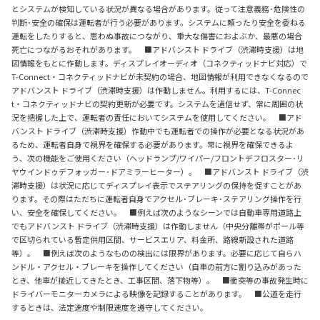
とシステムが検知している状況が異なる場合があります。従って注意義務･危険性の
判断･安全の確保は運転者が行う必要があります。システムに頼ったり安全を委ねる
運転をしたりすると、思わぬ事故につながり、重大な傷害におよぶか、最悪の場合
死亡につながるおそれがあります。 ■アドバンスト ドライブ（渋滞時支援）は地
図情報をもとに作動します。ディスプレイオーディオ（コネクティッドナビ対応）で
T-Connect・コネクティッドナビが未契約の場合、地図情報が利用できなくなるので
アドバンスト ドライブ（渋滞時支援）は作動しません。利用するには、T-Connec
t・コネクティッドナビの契約更新が必要です。システムを過信せず、常に周囲の状
況を把握した上で、運転者の責任においてシステムを使用してください。 ■アド
バンスト ドライブ（渋滞時支援）作動中でも運転者での操作が必要となる状況があ
るため、運転者自身で視界を確保する必要があります。常に視界を確保できるよ
う、次の機能をご使用ください（ヘッドランプ/ワイパー/フロントデフロスター･リ
ヤウインドゥデフォッガー･ドアミラーヒーター）。 ■アドバンスト ドライブ（渋
滞時支援）は状況に応じてディスプレイ表示でステアリングの保持を促すことがあ
ります。その際はただちに運転者自身でアクセル･ブレーキ･ステアリング操作を行
い、安全を確保してください。 ■例えば次のようなシーンでは自動車専用道路上
でもアドバンスト ドライブ（渋滞時支援）は作動しません（中央分離帯がポール等
で区切られている暫定供用区間、サービスエリア、料金所、路線新設された道路
等）。 ■例えば次のようなものの検出には限界があります。必要に応じて自らハ
ンドル・アクセル・ブレーキを操作してください（自車の前方に割り込みがあった
とき、他車が接近してきたとき、工事区間、落下物等）。 ■衝突等の事故発生時に
ドライバーモニターカメラによる映像を記録することがあります。 ■公道を走行
するときは、法定速度や制限速度を遵守してください。