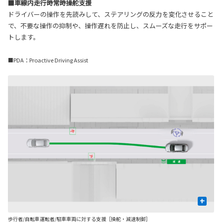
■車線内走行時常時操舵支援
ドライバーの操作を先読みして、ステアリングの反力を変化させること
で、不要な操作の抑制や、操作遅れを防止し、スムーズな走行をサポー
トします。
■PDA：Proactive Driving Assist
+
歩行者/自転車運転者/駐車車両に対する支援［操舵・減速制御］
先