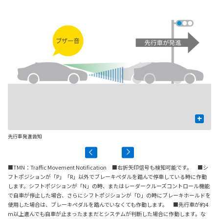
+
先行車発進告知
信
■TMN：Traffic Movement Notification ■右折矢印信号も検知可能です。 ■シ
フトポジションが「P」「R」以外でブレーキペダルを踏んで停車している時に作動
します。シフトポジションが「N」の時、またはレーダークルーズコントロール機能
で自車が停止した場合、さらにシフトポジションが「D」の時にブレーキホールドを
使用した場合は、ブレーキペダルを踏んでいなくても作動します。 ■先行車が約4
m以上進んでも自車が止まったままだとシステムが判断した場合に作動します。な