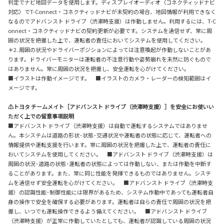
判定でナビ地図データを使用します。ディスプレイオーディオ（コネクティッドナビ
対応）でT-Connect・コネクティッドナビが未契約の場合、地図情報が利用できなく
なるのでアドバンスト ドライブ（渋滞時支援）は作動しません。利用するには、T-C
onnect・コネクティッドナビの契約更新が必要です。システムを過信せず、常に周
囲の状況を把握した上で、運転者の責任においてシステムを使用してください。
＊2. 周囲の状況やドライバーポジションによっては注意喚起が作動しないことがあ
ります。ドライバーモニターは運転者の不注意行動や姿勢崩れを未然に防ぐもので
はありません。常に周囲の状況を把握し、安全運転を心がけてください。
■イラストは作動イメージです。 ■イラストのカメラ・レーダーの検知範囲はイ
メージです。
⚠トヨタ チームメイト［アドバンスト ドライブ（渋滞時支援）］を安全にお使いい
ただく上での留意事項説明
■アドバンスト ドライブ（渋滞時支援）は自動で運転するシステムではありませ
ん。本システムは道路の形状･状態･交通状況や運転者の状態に応じて、運転者への
情報提供や運転支援を行います。常に周囲の状況を把握した上で、運転者の責任に
おいてシステムを使用してください。 ■アドバンスト ドライブ（渋滞時支援）は
周囲の状況･道路の状態･運転者の状態によっては作動しない、または作動を中断す
ることがあります。また、常に同じ性能を発揮できるものではありません。システ
ムを過信せず安全運転を心がけてください。 ■アドバンスト ドライブ（渋滞時支
援）の認識性能･制御性能には限界があるため、システム作動中であっても運転者自
身の操作で安全を確保する必要があります。運転者は自らの責任で周囲の状況を把
握し、いつでも運転操作できるよう備えてください。 ■アドバンスト ドライブ
（渋滞時支援）が正常に作動していたとしても、運転者が認識している周囲の状況