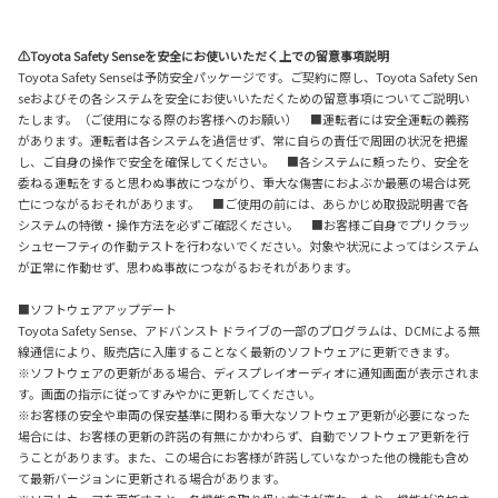
⚠Toyota Safety Senseを安全にお使いいただく上での留意事項説明
Toyota Safety Senseは予防安全パッケージです。ご契約に際し、Toyota Safety Sen
seおよびその各システムを安全にお使いいただくための留意事項についてご説明い
たします。（ご使用になる際のお客様へのお願い） ■運転者には安全運転の義務
があります。運転者は各システムを過信せず、常に自らの責任で周囲の状況を把握
し、ご自身の操作で安全を確保してください。 ■各システムに頼ったり、安全を
委ねる運転をすると思わぬ事故につながり、重大な傷害におよぶか最悪の場合は死
亡につながるおそれがあります。 ■ご使用の前には、あらかじめ取扱説明書で各
システムの特徴・操作方法を必ずご確認ください。 ■お客様ご自身でプリクラッ
シュセーフティの作動テストを行わないでください。対象や状況によってはシステム
が正常に作動せず、思わぬ事故につながるおそれがあります。
■ソフトウェアアップデート
Toyota Safety Sense、アドバンスト ドライブの一部のプログラムは、DCMによる無
線通信により、販売店に入庫することなく最新のソフトウェアに更新できます。
※ソフトウェアの更新がある場合、ディスプレイオーディオに通知画面が表示されま
す。画面の指示に従ってすみやかに更新してください。
※お客様の安全や車両の保安基準に関わる重大なソフトウェア更新が必要になった
場合には、お客様の更新の許諾の有無にかかわらず、自動でソフトウェア更新を行
うことがあります。また、この場合にお客様が許諾していなかった他の機能も含め
て最新バージョンに更新される場合があります。