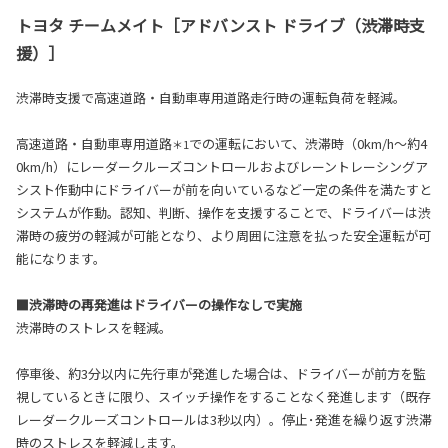
トヨタ チームメイト［アドバンスト ドライブ（渋滞時支
援）］
渋滞時支援で高速道路・自動車専用道路走行時の運転負荷を軽減。
高速道路・自動車専用道路
での運転において、渋滞時（0km/h～約4
＊1
0km/h）にレーダークルーズコントロールおよびレーントレーシングア
シスト作動中にドライバーが前を向いているなど一定の条件を満たすと
システムが作動。認知、判断、操作を支援することで、ドライバーは渋
滞時の疲労の軽減が可能となり、より周囲に注意を払った安全運転が可
能になります。
■渋滞時の再発進はドライバーの操作なしで実施
渋滞時のストレスを軽減。
停車後、約3分以内に先行車が発進した場合は、ドライバーが前方を監
視しているときに限り、スイッチ操作をすることなく発進します（既存
レーダークルーズコントロールは3秒以内）。停止･発進を繰り返す渋滞
時のストレスを軽減します。