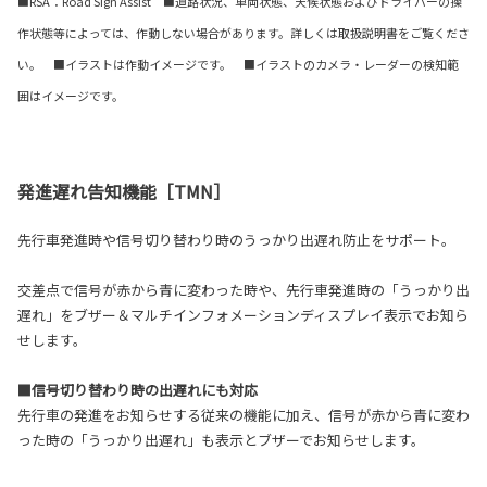
■RSA：Road Sign Assist ■道路状況、車両状態、天候状態およびドライバーの操
作状態等によっては、作動しない場合があります。詳しくは取扱説明書をご覧くださ
い。 ■イラストは作動イメージです。 ■イラストのカメラ・レーダーの検知範
囲はイメージです。
発進遅れ告知機能［TMN］
先行車発進時や信号切り替わり時のうっかり出遅れ防止をサポート。
交差点で信号が赤から青に変わった時や、先行車発進時の「うっかり出
遅れ」をブザー＆マルチインフォメーションディスプレイ表示でお知ら
せします。
■信号切り替わり時の出遅れにも対応
先行車の発進をお知らせする従来の機能に加え、信号が赤から青に変わ
った時の「うっかり出遅れ」も表示とブザーでお知らせします。