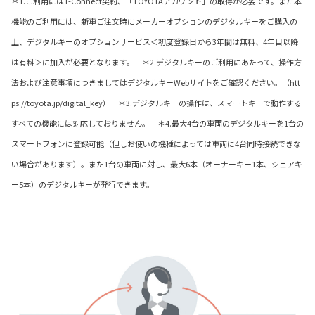
＊1.ご利用にはT-Connect契約、「TOYOTAアカウント」の取得が必要です。また本
機能のご利用には、新車ご注文時にメーカーオプションのデジタルキーをご購入の
上、デジタルキーのオプションサービス＜初度登録日から3年間は無料、4年目以降
は有料＞に加入が必要となります。 ＊2.デジタルキーのご利用にあたって、操作方
法および注意事項につきましてはデジタルキーWebサイトをご確認ください。（htt
ps://toyota.jp/digital_key） ＊3.デジタルキーの操作は、スマートキーで動作する
すべての機能には対応しておりません。 ＊4.最大4台の車両のデジタルキーを1台の
スマートフォンに登録可能（但しお使いの機種によっては車両に4台同時接続できな
い場合があります）。また1台の車両に対し、最大6本（オーナーキー1本、シェアキ
ー5本）のデジタルキーが発行できます。