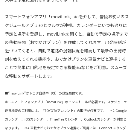
スマートフォンアプリ「moviLink」
を介して、普段お使いのス
＊1
ケジュールアプリ
とクルマが連携。カレンダーにいつも通りに
＊2
予定と場所を登録し、moviLinkを開くと、自動で予定の場所まで
の移動時間（おでかけプラン）を作成してくれます。出発時刻が
近づいてくると、自動で道路の混雑状況を確認して最新の出発時
刻を教えてくれる機能や、おでかけプランを車載ナビと連携する
ことで簡単に目的地を設定できる機能
などをご用意。スムーズ
＊4
な移動をサポートします。
■“moviLink”はトヨタ自動車（株）の登録商標です。
＊1.スマートフォンアプリ「moviLink」のインストールが必要です。スケジューラ
連携機能のご利用には、「TOYOTAアカウント」の取得が必要です。 ＊2.Google
カレンダー、iOSカレンダー、TimeTreeカレンダー、Outlookカレンダーが対象と
なります。 ＊4.車載ナビのおでかけプラン連携のご利用にはT-Connect スタンダー