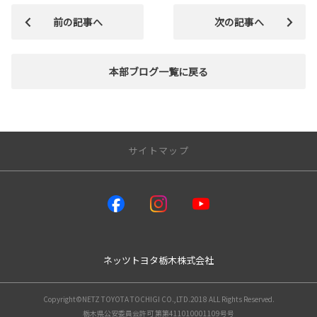
前の記事へ
次の記事へ
本部ブログ一覧に戻る
サイトマップ
トップページ
店舗情報一覧
ネッツウェルキャブステーション
ネッツトヨタ栃木株式会社
レクサス小山
新車情報
Copyright©NETZ TOYOTA TOCHIGI CO.,LTD.2018 ALL Rights Reserved.
栃木県公安委員会許可 第第411010001109号号